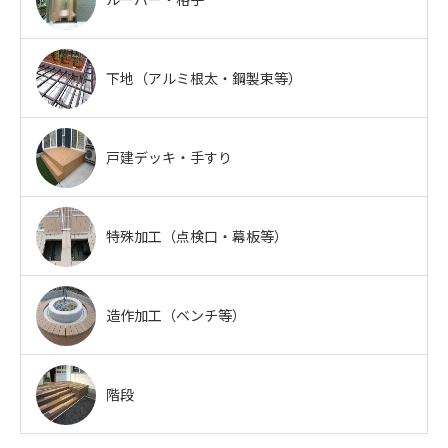
下地（アルミ根太・鋼製束等）
戸建デッキ・手すり
特殊加工（点検口・幕板等）
造作加工（ベンチ等）
階段